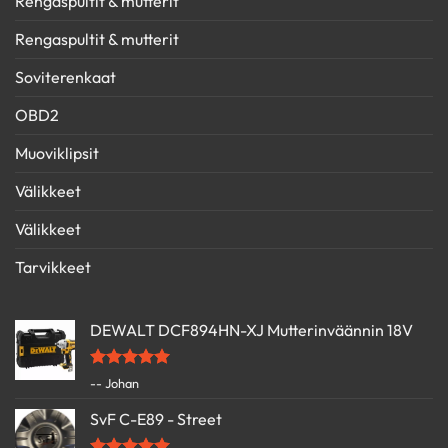
Rengaspultit & mutterit
Rengaspultit & mutterit
Soviterenkaat
OBD2
Muoviklipsit
Välikkeet
Välikkeet
Tarvikkeet
DEWALT DCF894HN-XJ Mutterinväännin 18V
Arvostelu
-- Johan
tuotteesta:
5
/ 5
SvF C-E89 - Street