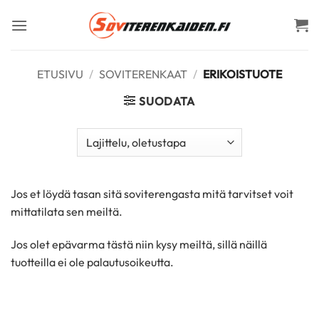
Skip
to
content
ETUSIVU
/
SOVITERENKAAT
/
ERIKOISTUOTE
SUODATA
Jos et löydä tasan sitä soviterengasta mitä tarvitset voit
mittatilata sen meiltä.
Jos olet epävarma tästä niin kysy meiltä, sillä näillä
tuotteilla ei ole palautusoikeutta.