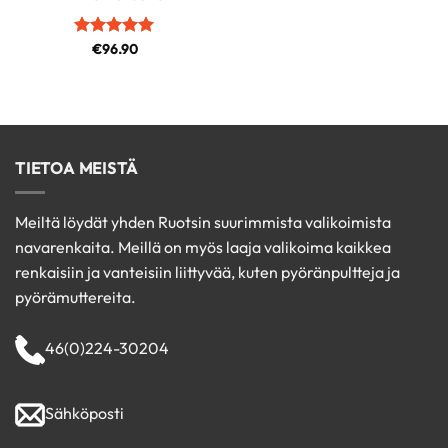
Arvostelu
€
96.90
tuotteesta:
5
/ 5
TIETOA MEISTÄ
Meiltä löydät yhden Ruotsin suurimmista valikoimista
navarenkaita. Meillä on myös laaja valikoima kaikkea
renkaisiin ja vanteisiin liittyvää, kuten pyöränpultteja ja
pyörämuttereita.
46(0)224-30204
Sähköposti