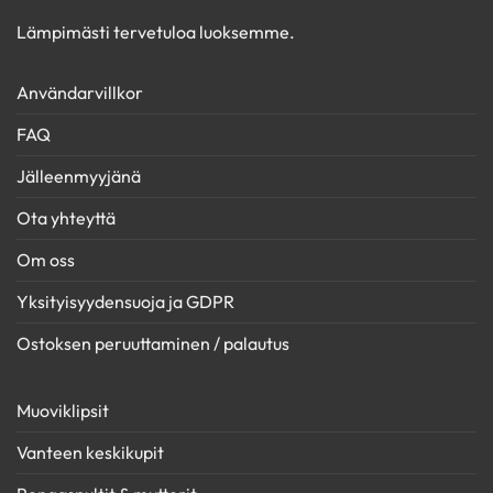
Lämpimästi tervetuloa luoksemme.
Användarvillkor
FAQ
Jälleenmyyjänä
Ota yhteyttä
Om oss
Yksityisyydensuoja ja GDPR
Ostoksen peruuttaminen / palautus
Muoviklipsit
Vanteen keskikupit