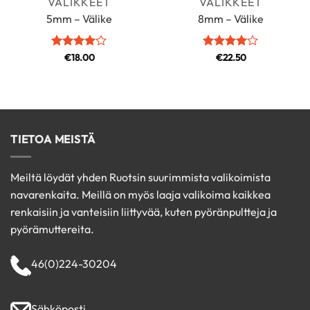
VÄLIKKEET
VÄLIKKEET
5mm – Välike
8mm – Välike
Arvostelu
€
18.00
Arvostelu
€
22.50
tuotteesta:
tuotteesta:
4
/ 5
4
/ 5
TIETOA MEISTÄ
Meiltä löydät yhden Ruotsin suurimmista valikoimista
navarenkaita. Meillä on myös laaja valikoima kaikkea
renkaisiin ja vanteisiin liittyvää, kuten pyöränpultteja ja
pyörämuttereita.
46(0)224-30204
Sähköposti