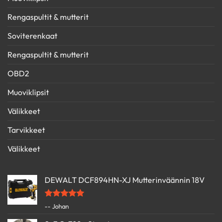
Rengaspultit & mutterit
Soviterenkaat
Rengaspultit & mutterit
OBD2
Muoviklipsit
Välikkeet
Tarvikkeet
Välikkeet
DEWALT DCF894HN-XJ Mutterinväännin 18V
Arvostelu
-- Johan
tuotteesta:
5
/ 5