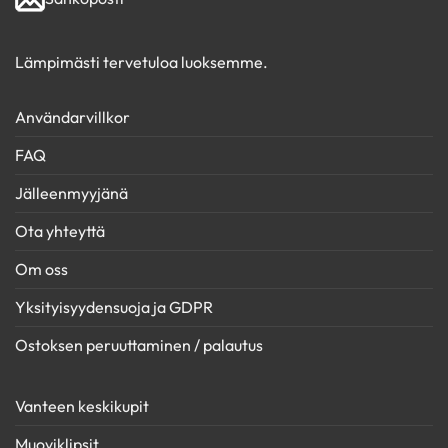
Lämpimästi tervetuloa luoksemme.
Användarvillkor
FAQ
Jälleenmyyjänä
Ota yhteyttä
Om oss
Yksityisyydensuoja ja GDPR
Ostoksen peruuttaminen / palautus
Vanteen keskikupit
Muoviklipsit