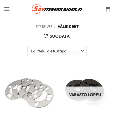
Skip
to
content
ETUSIVU
/
VÄLIKKEET
SUODATA
VARASTO LOPPU