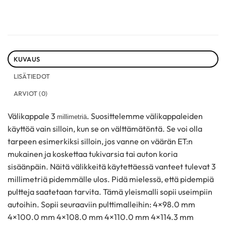
KUVAUS
LISÄTIEDOT
ARVIOT (0)
Välikappale 3
. Suosittelemme välikappaleiden
millimetriä
käyttöä vain silloin, kun se on välttämätöntä. Se voi olla
tarpeen esimerkiksi silloin, jos vanne on väärän ET:n
mukainen ja koskettaa tukivarsia tai auton koria
sisäänpäin. Näitä välikkeitä käytettäessä vanteet tulevat 3
millimetriä pidemmälle ulos. Pidä mielessä, että pidempiä
pultteja saatetaan tarvita. Tämä yleismalli sopii useimpiin
autoihin. Sopii seuraaviin pulttimalleihin: 4×98.0 mm
4×100.0 mm 4×108.0 mm 4×110.0 mm 4×114.3 mm