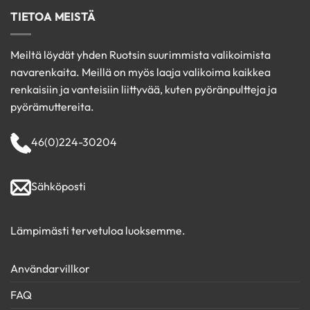
TIETOA MEISTÄ
Meiltä löydät yhden Ruotsin suurimmista valikoimista
navarenkaita. Meillä on myös laaja valikoima kaikkea
renkaisiin ja vanteisiin liittyvää, kuten pyöränpultteja ja
pyörämuttereita.
46(0)224-30204
Sähköposti
Lämpimästi tervetuloa luoksemme.
Användarvillkor
FAQ