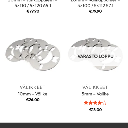
5×110 / 5×120 65.1
5×100 / 5×112 57.1
€
79.90
€
79.90
VARASTO LOPPU
VÄLIKKEET
VÄLIKKEET
10mm – Välike
5mm – Välike
€
26.00
Arvostelu
€
18.00
tuotteesta:
4
/ 5