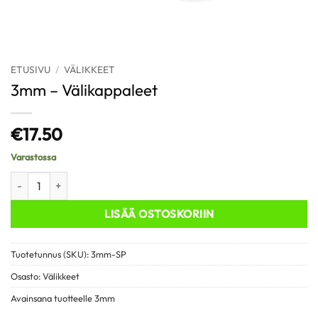
ETUSIVU
/
VÄLIKKEET
3mm – Välikappaleet
€
17.50
Varastossa
3mm - Välikappaleet määrä
LISÄÄ OSTOSKORIIN
Tuotetunnus (SKU):
3mm-SP
Osasto:
Välikkeet
Avainsana tuotteelle
3mm