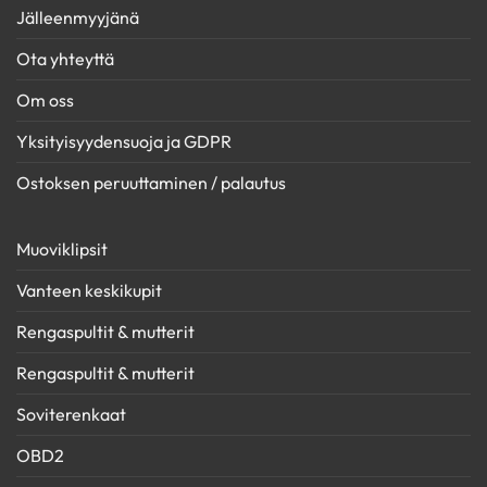
Jälleenmyyjänä
Ota yhteyttä
Om oss
Yksityisyydensuoja ja GDPR
Ostoksen peruuttaminen / palautus
Muoviklipsit
Vanteen keskikupit
Rengaspultit & mutterit
Rengaspultit & mutterit
Soviterenkaat
OBD2