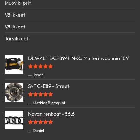
Muoviklipsit
Välikkeet
Välikkeet
Tarvikkeet
DEWALT DCF894HN-XJ Mutterinväännin 18V
Arvostelu
-- Johan
tuotteesta:
5
/ 5
SvF C-E89 - Street
Arvostelu
-- Mathias Blomqvist
tuotteesta:
5
/ 5
Navan renkaat - 56,6
Arvostelu
-- Daniel
tuotteesta:
5
/ 5