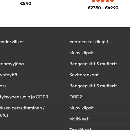
€
5.90
Arvostelu
Hintal
€
27.90
–
€
49.90
€27.9
tuotteesta:
5
-
/ 5
€49.9
ndarvillkor
Vanteen keskikupit
Muoviklipsit
leenmyyjänä
Rengaspultit & mutterit
yhteyttä
Soviterenkaat
oss
Rengaspultit & mutterit
tyisyydensuoja ja GDPR
OBD2
ksen peruuttaminen /
Muoviklipsit
utus
Välikkeet
Tarvikkeet