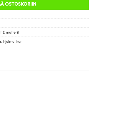
ÄÄ OSTOSKORIIN
t & mutterit
r
,
hjulmuttrar