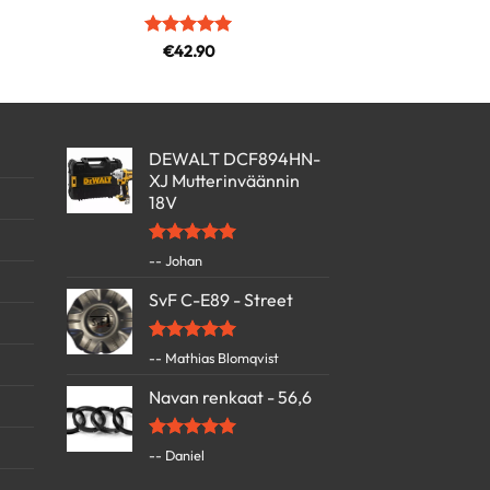
uokka:
0
Arvostelu
€
42.90
tuotteesta:
5
0
/ 5
DEWALT DCF894HN-
XJ Mutterinväännin
18V
Arvostelu
-- Johan
tuotteesta:
5
/ 5
SvF C-E89 - Street
Arvostelu
-- Mathias Blomqvist
tuotteesta:
5
/ 5
Navan renkaat - 56,6
Arvostelu
-- Daniel
tuotteesta:
5
/ 5