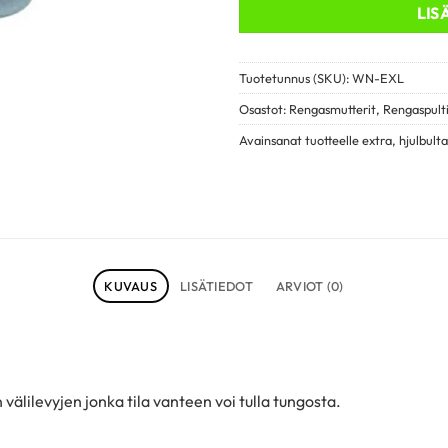
LIS
Tuotetunnus (SKU):
WN-EXL
Osastot:
Rengasmutterit
,
Rengaspulti
Avainsanat tuotteelle
extra
,
hjulbulta
KUVAUS
LISÄTIEDOT
ARVIOT (0)
älilevyjen jonka tila vanteen voi tulla tungosta.