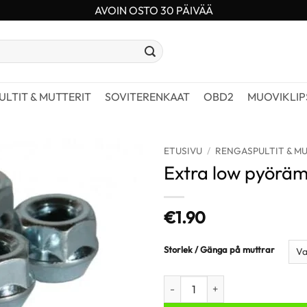
AVOIN OSTO 30 PÄIVÄÄ
LTIT & MUTTERIT
SOVITERENKAAT
OBD2
MUOVIKLIP
ETUSIVU
/
RENGASPULTIT & M
Extra low pyöräm
€
1.90
Storlek / Gänga på muttrar
Extra low pyörämutterit määrä