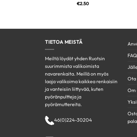
€
2.50
TIETOA MEISTÄ
Anvä
FAQ
Meiltä löydät yhden Ruotsin
suurimmista valikoimista
Jäl
navarenkaita. Meillä on myös
Ota 
laaja valikoima kaikkea renkaisiin
ja vanteisiin liittyvää, kuten
Om 
pyöränpultteja ja
Yksi
pyörämuttereita.
Osto
46(0)224-30204
pala