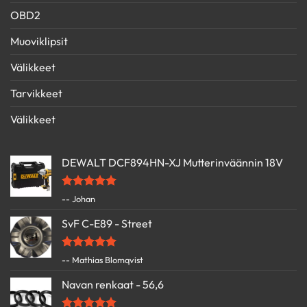
OBD2
Muoviklipsit
Välikkeet
Tarvikkeet
Välikkeet
DEWALT DCF894HN-XJ Mutterinväännin 18V
Arvostelu
-- Johan
tuotteesta:
5
/ 5
SvF C-E89 - Street
Arvostelu
-- Mathias Blomqvist
tuotteesta:
5
/ 5
Navan renkaat - 56,6