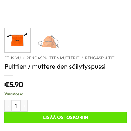
ETUSIVU
/
RENGASPULTIT & MUTTERIT
/
RENGASPULTIT
Pulttien / muttereiden säilytyspussi
€
5.90
Varastossa
Pulttien / muttereiden säilytyspussi määrä
LISÄÄ OSTOSKORIIN