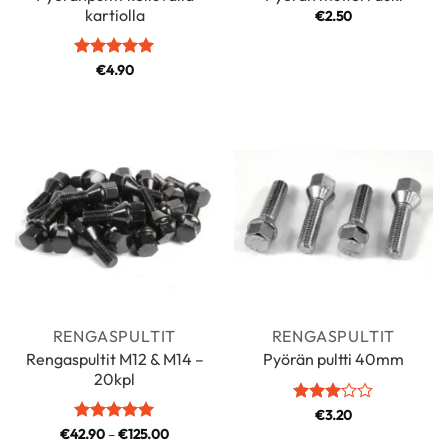
kartiolla
€
2.50
Arvostelu
€
4.90
tuotteesta:
5
/ 5
RENGASPULTIT
RENGASPULTIT
Rengaspultit M12 & M14 –
Pyörän pultti 40mm
20kpl
Arvostelu
€
3.20
tuotteesta:
Hintaluokka:
€
42.90
Arvostelu
–
€
125.00
€42.90
3
/ 5