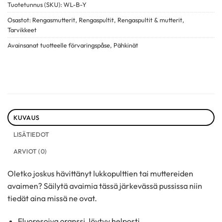
Tuotetunnus (SKU):
WL-B-Y
Osastot:
Rengasmutterit
,
Rengaspultit
,
Rengaspultit & mutterit
,
Tarvikkeet
Avainsanat tuotteelle
förvaringspåse
,
Pähkinät
KUVAUS
LISÄTIEDOT
ARVIOT (0)
Oletko joskus hävittänyt lukkopulttien tai muttereiden
avaimen? Säilytä avaimia tässä järkevässä pussissa niin
tiedät aina missä ne ovat.
Fluoresoiva oranssi, löytyy helposti.