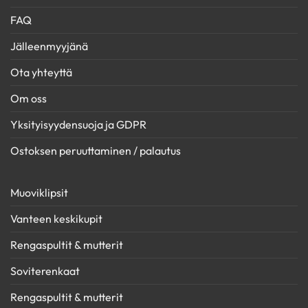
FAQ
Jälleenmyyjänä
Ota yhteyttä
Om oss
Yksityisyydensuoja ja GDPR
Ostoksen peruuttaminen / palautus
Muoviklipsit
Vanteen keskikupit
Rengaspultit & mutterit
Soviterenkaat
Rengaspultit & mutterit