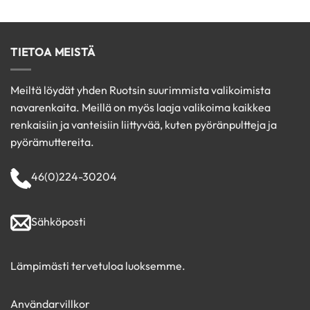
tuotteesta:
5
-
/ 5
€125.00
TIETOA MEISTÄ
Meiltä löydät yhden Ruotsin suurimmista valikoimista
navarenkaita. Meillä on myös laaja valikoima kaikkea
renkaisiin ja vanteisiin liittyvää, kuten pyöränpultteja ja
pyörämuttereita.
46(0)224-30204
Sähköposti
Lämpimästi tervetuloa luoksemme.
Användarvillkor